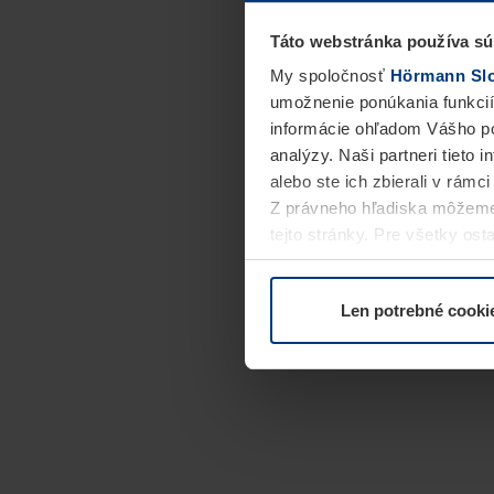
Táto webstránka používa sú
My spoločnosť
Hörmann Slov
umožnenie ponúkania funkcií
informácie ohľadom Vášho po
analýzy. Naši partneri tieto 
alebo ste ich zbierali v rámc
Z právneho hľadiska môžeme
tejto stránky. Pre všetky o
alebo odvolať vo vysvetlení 
Len potrebné cooki