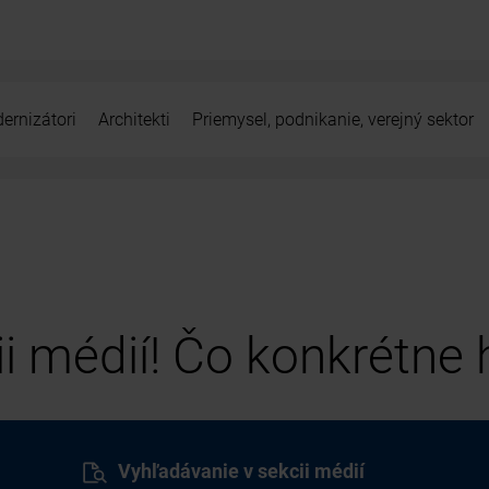
ernizátori
Architekti
Priemysel, podnikanie, verejný sektor
cii médií! Čo konkrétne
Vyhľadávanie v sekcii médií