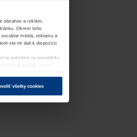
e obsahov a reklám,
stránku. Okrem toho
 sociálne médiá, reklamu a
ré ste im dali k dispozícii
ečne potrebné na prevádzku
môžete kedykoľvek zmeniť
j webovej stránky.
voliť všetky cookies