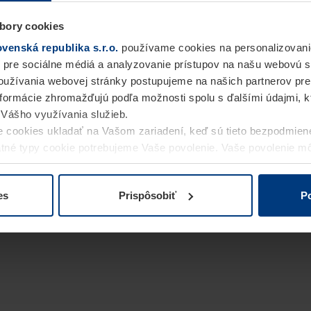
bory cookies
enská republika s.r.o.
používame cookies na personalizovani
 pre sociálne médiá a analyzovanie prístupov na našu webovú 
užívania webovej stránky postupujeme na našich partnerov pre
informácie zhromažďujú podľa možnosti spolu s ďalšími údajmi, kto
i Vášho využívania služieb.
 cookies ukladať na Vašom zariadení, keď sú tieto bezpodmien
statné typy cookie potrebujeme Vaše povolenie. Vaše povolenie 
cookie na stránke
Vyhlásenie o ochrane osobných údajov
naše
es
Prispôsobiť
Po