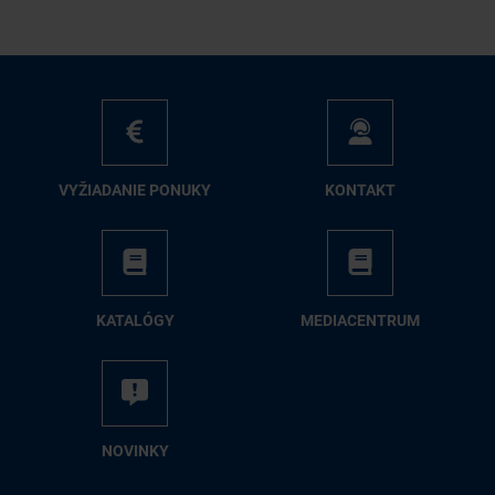
VY­ŽIA­DA­NIE PO­NU­KY
KON­TAKT
KA­TA­LÓ­GY
ME­DIA­CEN­TRUM
NO­VIN­KY