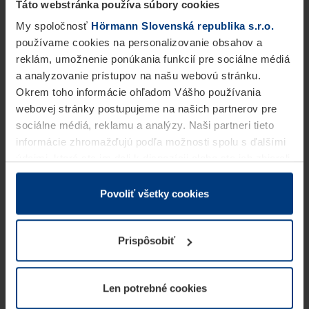
Táto webstránka používa súbory cookies
My spoločnosť
Hörmann Slovenská republika s.r.o.
používame cookies na personalizovanie obsahov a
reklám, umožnenie ponúkania funkcií pre sociálne médiá
a analyzovanie prístupov na našu webovú stránku.
Okrem toho informácie ohľadom Vášho používania
webovej stránky postupujeme na našich partnerov pre
sociálne médiá, reklamu a analýzy. Naši partneri tieto
informácie zhromažďujú podľa možnosti spolu s ďalšími
údajmi, ktoré ste im dali k dispozícii alebo ste ich zbierali
v rámci Vášho využívania služieb.
Z právneho hľadiska môžeme cookies ukladať na Vašom
Povoliť všetky cookies
zariadení, keď sú tieto bezpodmienečne potrebné na
prevádzku tejto stránky. Pre všetky ostatné typy cookie
Prispôsobiť
potrebujeme Vaše povolenie. Vaše povolenie môžete
kedykoľvek zmeniť alebo odvolať vo vysvetlení cookie
na stránke
Vyhlásenie o ochrane osobných údajov
Len potrebné cookies
našej webovej stránky.