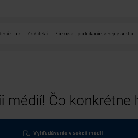
ernizátori
Architekti
Priemysel, podnikanie, verejný sektor
cii médií! Čo konkrétne
Vyhľadávanie v sekcii médií