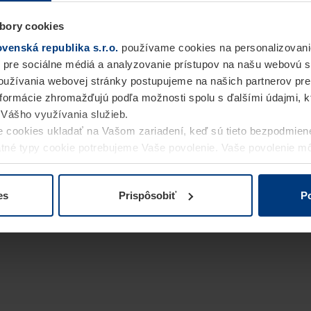
bory cookies
enská republika s.r.o.
používame cookies na personalizovani
 pre sociálne médiá a analyzovanie prístupov na našu webovú 
užívania webovej stránky postupujeme na našich partnerov pre
informácie zhromažďujú podľa možnosti spolu s ďalšími údajmi, kto
i Vášho využívania služieb.
 cookies ukladať na Vašom zariadení, keď sú tieto bezpodmien
statné typy cookie potrebujeme Vaše povolenie. Vaše povolenie 
cookie na stránke
Vyhlásenie o ochrane osobných údajov
naše
es
Prispôsobiť
Po