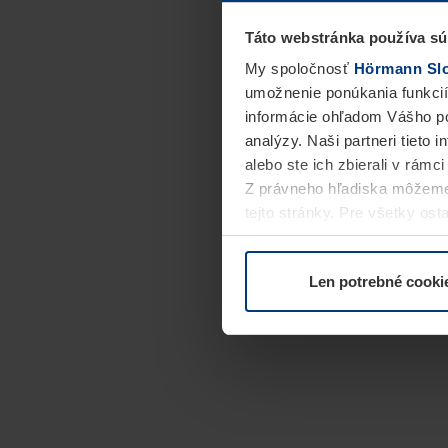
Táto webstránka používa sú
My spoločnosť
Hörmann Slov
umožnenie ponúkania funkcií
informácie ohľadom Vášho po
analýzy. Naši partneri tieto 
alebo ste ich zbierali v rámc
Z právneho hľadiska môžeme
tejto stránky. Pre všetky o
alebo odvolať vo vysvetlení 
Len potrebné cooki