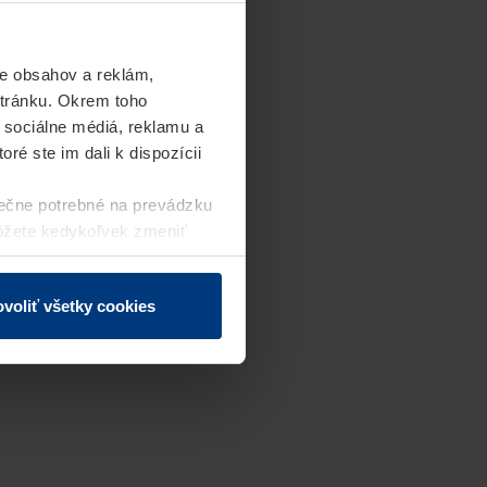
e obsahov a reklám,
stránku. Okrem toho
 sociálne médiá, reklamu a
ré ste im dali k dispozícii
ečne potrebné na prevádzku
môžete kedykoľvek zmeniť
j webovej stránky.
voliť všetky cookies