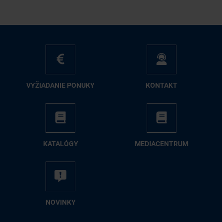
VY­ŽIA­DA­NIE PO­NU­KY
KON­TAKT
KA­TA­LÓ­GY
ME­DIA­CEN­TRUM
NO­VIN­KY