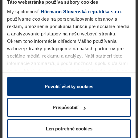
Táto webstránka používa súbory cookies
My spoločnosť
Hörmann Slovenská republika s.r.o.
používame cookies na personalizovanie obsahov a
reklám, umožnenie ponúkania funkcií pre sociálne médiá
a analyzovanie prístupov na našu webovú stránku.
Okrem toho informácie ohľadom Vášho používania
webovej stránky postupujeme na našich partnerov pre
sociálne médiá, reklamu a analýzy. Naši partneri tieto
informácie zhromažďujú podľa možnosti spolu s ďalšími
údajmi, ktoré ste im dali k dispozícii alebo ste ich zbierali
v rámci Vášho využívania služieb.
Z právneho hľadiska môžeme cookies ukladať na Vašom
Povoliť všetky cookies
zariadení, keď sú tieto bezpodmienečne potrebné na
prevádzku tejto stránky. Pre všetky ostatné typy cookie
Prispôsobiť
potrebujeme Vaše povolenie. Vaše povolenie môžete
kedykoľvek zmeniť alebo odvolať vo vysvetlení cookie
na stránke
Vyhlásenie o ochrane osobných údajov
Len potrebné cookies
našej webovej stránky.