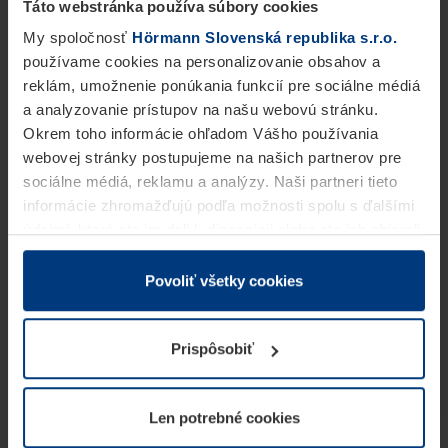
Táto webstránka používa súbory cookies
My spoločnosť
Hörmann Slovenská republika s.r.o.
používame cookies na personalizovanie obsahov a
reklám, umožnenie ponúkania funkcií pre sociálne médiá
a analyzovanie prístupov na našu webovú stránku.
Okrem toho informácie ohľadom Vášho používania
webovej stránky postupujeme na našich partnerov pre
sociálne médiá, reklamu a analýzy. Naši partneri tieto
informácie zhromažďujú podľa možnosti spolu s ďalšími
údajmi, ktoré ste im dali k dispozícii alebo ste ich zbierali
v rámci Vášho využívania služieb.
Z právneho hľadiska môžeme cookies ukladať na Vašom
Povoliť všetky cookies
zariadení, keď sú tieto bezpodmienečne potrebné na
prevádzku tejto stránky. Pre všetky ostatné typy cookie
Prispôsobiť
potrebujeme Vaše povolenie. Vaše povolenie môžete
kedykoľvek zmeniť alebo odvolať vo vysvetlení cookie
na stránke
Vyhlásenie o ochrane osobných údajov
Len potrebné cookies
našej webovej stránky.