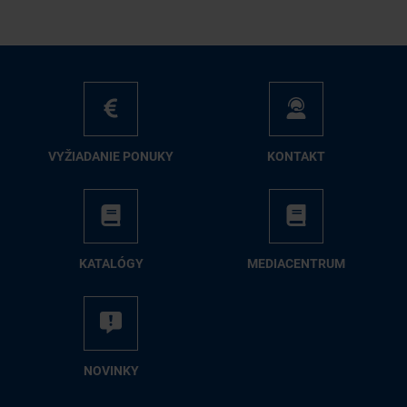
VY­ŽIA­DA­NIE PO­NU­KY
KON­TAKT
KA­TA­LÓ­GY
ME­DIA­CEN­TRUM
NO­VIN­KY