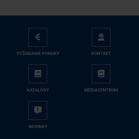
VY­ŽIA­DA­NIE PO­NU­KY
KON­TAKT
KA­TA­LÓ­GY
ME­DIA­CEN­TRUM
NO­VIN­KY