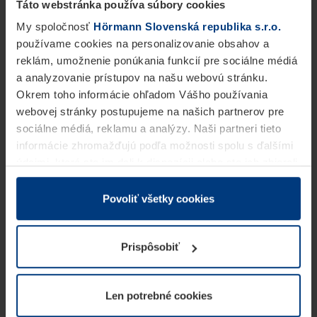
Táto webstránka používa súbory cookies
My spoločnosť
Hörmann Slovenská republika s.r.o.
používame cookies na personalizovanie obsahov a
reklám, umožnenie ponúkania funkcií pre sociálne médiá
a analyzovanie prístupov na našu webovú stránku.
Okrem toho informácie ohľadom Vášho používania
webovej stránky postupujeme na našich partnerov pre
sociálne médiá, reklamu a analýzy. Naši partneri tieto
informácie zhromažďujú podľa možnosti spolu s ďalšími
údajmi, ktoré ste im dali k dispozícii alebo ste ich zbierali
v rámci Vášho využívania služieb.
Z právneho hľadiska môžeme cookies ukladať na Vašom
Povoliť všetky cookies
zariadení, keď sú tieto bezpodmienečne potrebné na
prevádzku tejto stránky. Pre všetky ostatné typy cookie
Prispôsobiť
potrebujeme Vaše povolenie. Vaše povolenie môžete
kedykoľvek zmeniť alebo odvolať vo vysvetlení cookie
na stránke
Vyhlásenie o ochrane osobných údajov
Len potrebné cookies
našej webovej stránky.