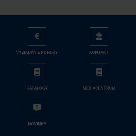
VY­ŽIA­DA­NIE PO­NU­KY
KON­TAKT
KA­TA­LÓ­GY
ME­DIA­CEN­TRUM
NO­VIN­KY