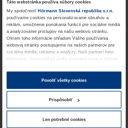
Táto webstránka používa súbory cookies
My spoločnosť
Hörmann Slovenská republika s.r.o.
používame cookies na personalizovanie obsahov a
reklám, umožnenie ponúkania funkcií pre sociálne médiá
a analyzovanie prístupov na našu webovú stránku.
Okrem toho informácie ohľadom Vášho používania
webovej stránky postupujeme na našich partnerov pre
sociálne médiá, reklamu a analýzy. Naši partneri tieto
informácie zhromažďujú podľa možnosti spolu s ďalšími
údajmi, ktoré ste im dali k dispozícii alebo ste ich zbierali
v rámci Vášho využívania služieb.
Z právneho hľadiska môžeme cookies ukladať na Vašom
Povoliť všetky cookies
zariadení, keď sú tieto bezpodmienečne potrebné na
prevádzku tejto stránky. Pre všetky ostatné typy cookie
Prispôsobiť
potrebujeme Vaše povolenie. Vaše povolenie môžete
kedykoľvek zmeniť alebo odvolať vo vysvetlení cookie
na stránke
Vyhlásenie o ochrane osobných údajov
Len potrebné cookies
našej webovej stránky.