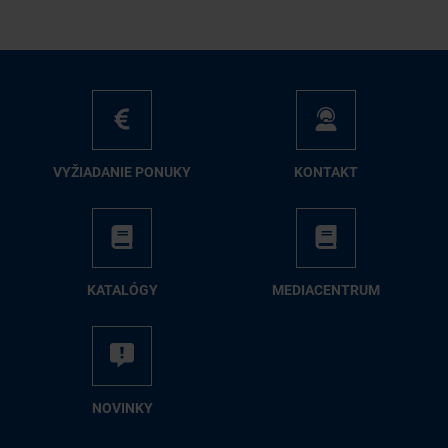
VY­ŽIA­DA­NIE PO­NU­KY
KON­TAKT
KA­TA­LÓ­GY
ME­DIA­CEN­TRUM
NO­VIN­KY