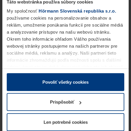
Táto webstránka používa súbory cookies
My spoločnosť
Hörmann Slovenská republika s.r.o.
používame cookies na personalizovanie obsahov a
reklám, umožnenie ponúkania funkcií pre sociálne médiá
a analyzovanie prístupov na našu webovú stránku.
Okrem toho informácie ohľadom Vášho používania
webovej stránky postupujeme na našich partnerov pre
sociálne médiá, reklamu a analýzy. Naši partneri tieto
informácie zhromažďujú podľa možnosti spolu s ďalšími
údajmi, ktoré ste im dali k dispozícii alebo ste ich zbierali
v rámci Vášho využívania služieb.
Z právneho hľadiska môžeme cookies ukladať na Vašom
Povoliť všetky cookies
zariadení, keď sú tieto bezpodmienečne potrebné na
prevádzku tejto stránky. Pre všetky ostatné typy cookie
Prispôsobiť
potrebujeme Vaše povolenie. Vaše povolenie môžete
kedykoľvek zmeniť alebo odvolať vo vysvetlení cookie
na stránke
Vyhlásenie o ochrane osobných údajov
Len potrebné cookies
našej webovej stránky.