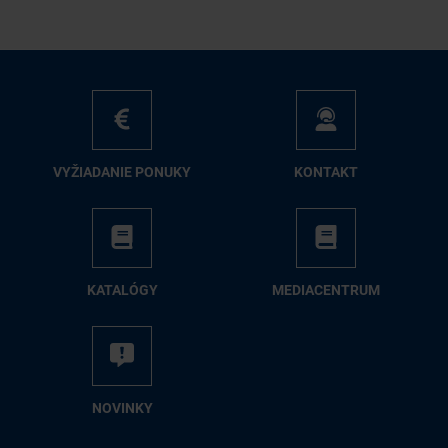
VY­ŽIA­DA­NIE PO­NU­KY
KON­TAKT
KA­TA­LÓ­GY
ME­DIA­CEN­TRUM
NO­VIN­KY