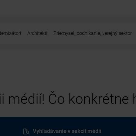
ernizátori
Architekti
Priemysel, podnikanie, verejný sektor
cii médií! Čo konkrétne
Vyhľadávanie v sekcii médií