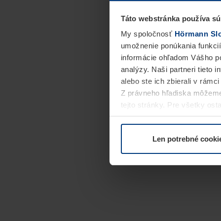
Táto webstránka používa sú
My spoločnosť
Hörmann Slov
umožnenie ponúkania funkcií
informácie ohľadom Vášho po
analýzy. Naši partneri tieto 
alebo ste ich zbierali v rámc
Z právneho hľadiska môžeme
tejto stránky. Pre všetky o
alebo odvolať vo vysvetlení 
Len potrebné cooki