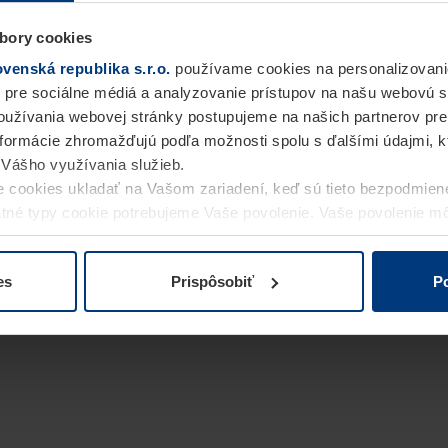
bory cookies
enská republika s.r.o.
používame cookies na personalizovani
 pre sociálne médiá a analyzovanie prístupov na našu webovú 
užívania webovej stránky postupujeme na našich partnerov pre
informácie zhromažďujú podľa možnosti spolu s ďalšími údajmi, kto
i Vášho využívania služieb.
 cookies ukladať na Vašom zariadení, keď sú tieto bezpodmien
statné typy cookie potrebujeme Vaše povolenie. Vaše povolenie 
cookie na stránke
Vyhlásenie o ochrane osobných údajov
naše
es
Prispôsobiť
Po