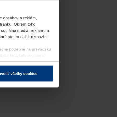
e obsahov a reklám,
stránku. Okrem toho
 sociálne médiá, reklamu a
ré ste im dali k dispozícii
ečne potrebné na prevádzku
môžete kedykoľvek zmeniť
j webovej stránky.
voliť všetky cookies