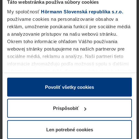
Táto webstránka používa súbory cookies
My spoločnosť
Hörmann Slovenská republika s.r.o.
používame cookies na personalizovanie obsahov a
reklám, umožnenie ponúkania funkcií pre sociálne médiá
a analyzovanie prístupov na našu webovú stránku.
Okrem toho informácie ohľadom Vášho používania
webovej stránky postupujeme na našich partnerov pre
sociálne médiá, reklamu a analýzy. Naši partneri tieto
informácie zhromažďujú podľa možnosti spolu s ďalšími
údajmi, ktoré ste im dali k dispozícii alebo ste ich zbierali
v rámci Vášho využívania služieb.
Z právneho hľadiska môžeme cookies ukladať na Vašom
Povoliť všetky cookies
zariadení, keď sú tieto bezpodmienečne potrebné na
prevádzku tejto stránky. Pre všetky ostatné typy cookie
Prispôsobiť
potrebujeme Vaše povolenie. Vaše povolenie môžete
kedykoľvek zmeniť alebo odvolať vo vysvetlení cookie
na stránke
Vyhlásenie o ochrane osobných údajov
Len potrebné cookies
našej webovej stránky.