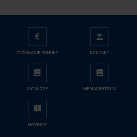
VY­ŽIA­DA­NIE PO­NU­KY
KON­TAKT
KA­TA­LÓ­GY
ME­DIA­CEN­TRUM
NO­VIN­KY