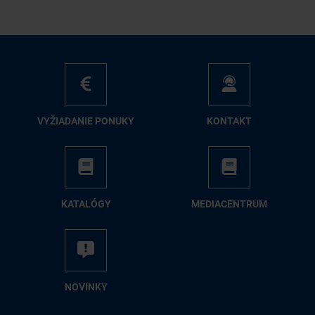
VY­ŽIA­DA­NIE PO­NU­KY
KON­TAKT
KA­TA­LÓ­GY
ME­DIA­CEN­TRUM
NO­VIN­KY