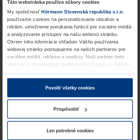
Táto webstránka používa súbory cookies
My spoločnosť
Hörmann Slovenská republika s.r.o.
používame cookies na personalizovanie obsahov a
reklám, umožnenie ponúkania funkcií pre sociálne médiá
a analyzovanie prístupov na našu webovú stránku.
Okrem toho informácie ohľadom Vášho používania
webovej stránky postupujeme na našich partnerov pre
sociálne médiá, reklamu a analýzy. Naši partneri tieto
informácie zhromažďujú podľa možnosti spolu s ďalšími
údajmi, ktoré ste im dali k dispozícii alebo ste ich zbierali
v rámci Vášho využívania služieb.
Z právneho hľadiska môžeme cookies ukladať na Vašom
Povoliť všetky cookies
zariadení, keď sú tieto bezpodmienečne potrebné na
prevádzku tejto stránky. Pre všetky ostatné typy cookie
Prispôsobiť
potrebujeme Vaše povolenie. Vaše povolenie môžete
kedykoľvek zmeniť alebo odvolať vo vysvetlení cookie
na stránke
Vyhlásenie o ochrane osobných údajov
Len potrebné cookies
našej webovej stránky.