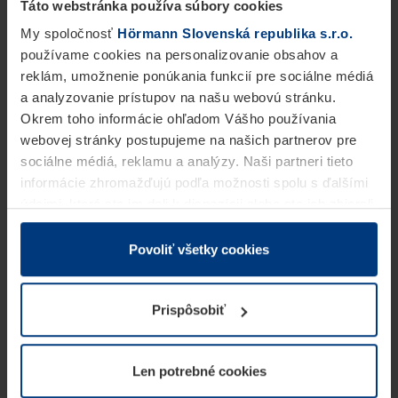
Táto webstránka používa súbory cookies
My spoločnosť
Hörmann Slovenská republika s.r.o.
používame cookies na personalizovanie obsahov a
reklám, umožnenie ponúkania funkcií pre sociálne médiá
a analyzovanie prístupov na našu webovú stránku.
Okrem toho informácie ohľadom Vášho používania
webovej stránky postupujeme na našich partnerov pre
sociálne médiá, reklamu a analýzy. Naši partneri tieto
informácie zhromažďujú podľa možnosti spolu s ďalšími
údajmi, ktoré ste im dali k dispozícii alebo ste ich zbierali
v rámci Vášho využívania služieb.
Z právneho hľadiska môžeme cookies ukladať na Vašom
Povoliť všetky cookies
zariadení, keď sú tieto bezpodmienečne potrebné na
prevádzku tejto stránky. Pre všetky ostatné typy cookie
Prispôsobiť
potrebujeme Vaše povolenie. Vaše povolenie môžete
kedykoľvek zmeniť alebo odvolať vo vysvetlení cookie
na stránke
Vyhlásenie o ochrane osobných údajov
Len potrebné cookies
našej webovej stránky.