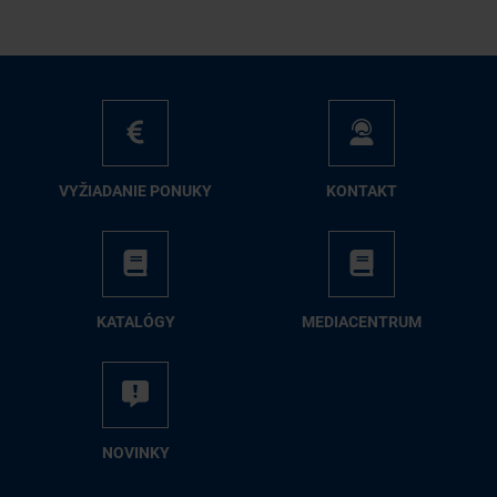
VY­ŽIA­DA­NIE PO­NU­KY
KON­TAKT
KA­TA­LÓ­GY
ME­DIA­CEN­TRUM
NO­VIN­KY