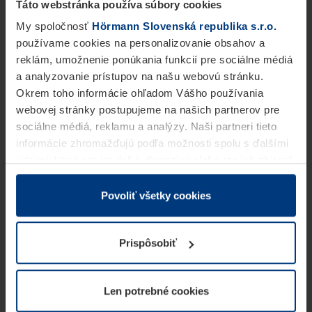
Táto webstránka používa súbory cookies
My spoločnosť
Hörmann Slovenská republika s.r.o.
používame cookies na personalizovanie obsahov a
reklám, umožnenie ponúkania funkcií pre sociálne médiá
a analyzovanie prístupov na našu webovú stránku.
Okrem toho informácie ohľadom Vášho používania
webovej stránky postupujeme na našich partnerov pre
sociálne médiá, reklamu a analýzy. Naši partneri tieto
informácie zhromažďujú podľa možnosti spolu s ďalšími
údajmi, ktoré ste im dali k dispozícii alebo ste ich zbierali
v rámci Vášho využívania služieb.
Z právneho hľadiska môžeme cookies ukladať na Vašom
Povoliť všetky cookies
zariadení, keď sú tieto bezpodmienečne potrebné na
prevádzku tejto stránky. Pre všetky ostatné typy cookie
Prispôsobiť
potrebujeme Vaše povolenie. Vaše povolenie môžete
kedykoľvek zmeniť alebo odvolať vo vysvetlení cookie
na stránke
Vyhlásenie o ochrane osobných údajov
Len potrebné cookies
našej webovej stránky.