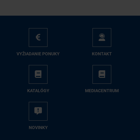
VY­ŽIA­DA­NIE PO­NU­KY
KON­TAKT
KA­TA­LÓ­GY
ME­DIA­CEN­TRUM
NO­VIN­KY