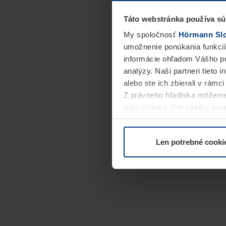
Táto webstránka používa sú
My spoločnosť
Hörmann Slov
umožnenie ponúkania funkcií
informácie ohľadom Vášho po
analýzy. Naši partneri tieto 
alebo ste ich zbierali v rámc
Z právneho hľadiska môžeme
tejto stránky. Pre všetky o
alebo odvolať vo vysvetlení 
Len potrebné cooki