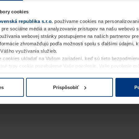
bory cookies
enská republika s.r.o.
používame cookies na personalizovani
 pre sociálne médiá a analyzovanie prístupov na našu webovú 
užívania webovej stránky postupujeme na našich partnerov pre
informácie zhromažďujú podľa možnosti spolu s ďalšími údajmi, kto
i Vášho využívania služieb.
 cookies ukladať na Vašom zariadení, keď sú tieto bezpodmien
statné typy cookie potrebujeme Vaše povolenie. Vaše povolenie 
cookie na stránke
Vyhlásenie o ochrane osobných údajov
naše
es
Prispôsobiť
Po