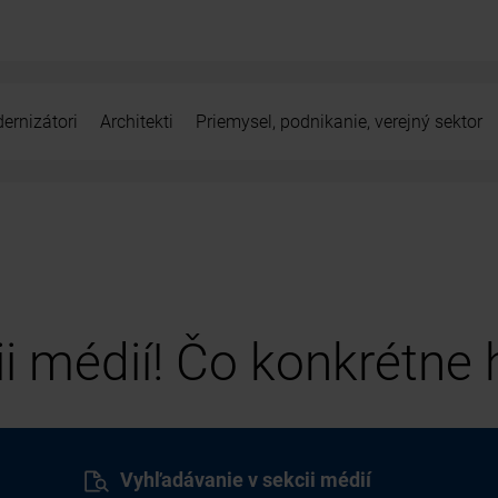
ernizátori
Architekti
Priemysel, podnikanie, verejný sektor
cii médií! Čo konkrétne
Vyhľadávanie v sekcii médií