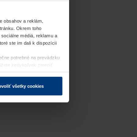
e obsahov a reklám,
stránku. Okrem toho
 sociálne médiá, reklamu a
ré ste im dali k dispozícii
ečne potrebné na prevádzku
môžete kedykoľvek zmeniť
j webovej stránky.
voliť všetky cookies