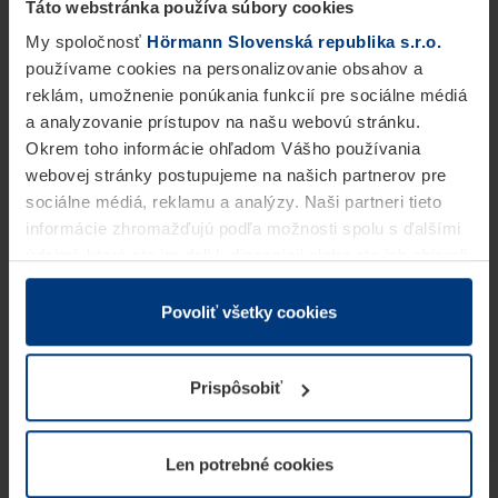
Táto webstránka používa súbory cookies
My spoločnosť
Hörmann Slovenská republika s.r.o.
používame cookies na personalizovanie obsahov a
reklám, umožnenie ponúkania funkcií pre sociálne médiá
a analyzovanie prístupov na našu webovú stránku.
Okrem toho informácie ohľadom Vášho používania
webovej stránky postupujeme na našich partnerov pre
sociálne médiá, reklamu a analýzy. Naši partneri tieto
informácie zhromažďujú podľa možnosti spolu s ďalšími
údajmi, ktoré ste im dali k dispozícii alebo ste ich zbierali
v rámci Vášho využívania služieb.
Z právneho hľadiska môžeme cookies ukladať na Vašom
Povoliť všetky cookies
zariadení, keď sú tieto bezpodmienečne potrebné na
prevádzku tejto stránky. Pre všetky ostatné typy cookie
Prispôsobiť
potrebujeme Vaše povolenie. Vaše povolenie môžete
kedykoľvek zmeniť alebo odvolať vo vysvetlení cookie
na stránke
Vyhlásenie o ochrane osobných údajov
Len potrebné cookies
našej webovej stránky.