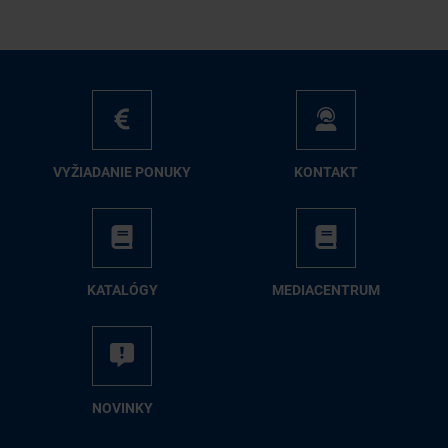
VY­ŽIA­DA­NIE PO­NU­KY
KON­TAKT
KA­TA­LÓ­GY
ME­DIA­CEN­TRUM
NO­VIN­KY