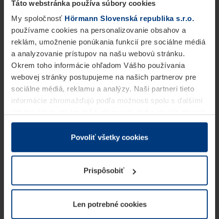
Táto webstránka používa súbory cookies
My spoločnosť
Hörmann Slovenská republika s.r.o.
používame cookies na personalizovanie obsahov a
reklám, umožnenie ponúkania funkcií pre sociálne médiá
a analyzovanie prístupov na našu webovú stránku.
Okrem toho informácie ohľadom Vášho používania
webovej stránky postupujeme na našich partnerov pre
sociálne médiá, reklamu a analýzy. Naši partneri tieto
informácie zhromažďujú podľa možnosti spolu s ďalšími
údajmi, ktoré ste im dali k dispozícii alebo ste ich zbierali
v rámci Vášho využívania služieb.
Z právneho hľadiska môžeme cookies ukladať na Vašom
Povoliť všetky cookies
zariadení, keď sú tieto bezpodmienečne potrebné na
prevádzku tejto stránky. Pre všetky ostatné typy cookie
Prispôsobiť
potrebujeme Vaše povolenie. Vaše povolenie môžete
kedykoľvek zmeniť alebo odvolať vo vysvetlení cookie
na stránke
Vyhlásenie o ochrane osobných údajov
Len potrebné cookies
našej webovej stránky.