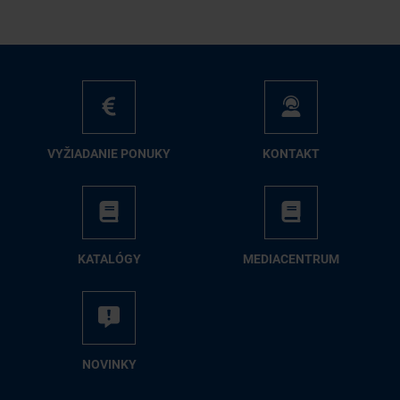
VY­ŽIA­DA­NIE PO­NU­KY
KON­TAKT
KA­TA­LÓ­GY
ME­DIA­CEN­TRUM
NO­VIN­KY