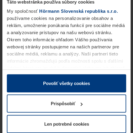
Táto webstránka používa súbory cookies
My spoločnosť
Hörmann Slovenská republika s.r.o.
používame cookies na personalizovanie obsahov a
reklám, umožnenie ponúkania funkcií pre sociálne médiá
a analyzovanie prístupov na našu webovú stránku.
Okrem toho informácie ohľadom Vášho používania
webovej stránky postupujeme na našich partnerov pre
sociálne médiá, reklamu a analýzy. Naši partneri tieto
informácie zhromažďujú podľa možnosti spolu s ďalšími
údajmi, ktoré ste im dali k dispozícii alebo ste ich zbierali
v rámci Vášho využívania služieb.
Z právneho hľadiska môžeme cookies ukladať na Vašom
Povoliť všetky cookies
zariadení, keď sú tieto bezpodmienečne potrebné na
prevádzku tejto stránky. Pre všetky ostatné typy cookie
Prispôsobiť
potrebujeme Vaše povolenie. Vaše povolenie môžete
kedykoľvek zmeniť alebo odvolať vo vysvetlení cookie
na stránke
Vyhlásenie o ochrane osobných údajov
Len potrebné cookies
našej webovej stránky.