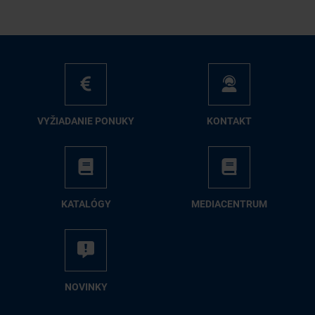
VY­ŽIA­DA­NIE PO­NU­KY
KON­TAKT
KA­TA­LÓ­GY
ME­DIA­CEN­TRUM
NO­VIN­KY