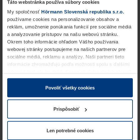
Táto webstránka používa súbory cookies
My spoločnosť
Hörmann Slovenská republika s.r.o.
používame cookies na personalizovanie obsahov a
reklám, umožnenie ponúkania funkcií pre sociálne médiá
a analyzovanie prístupov na našu webovú stránku.
Okrem toho informácie ohľadom Vášho používania
webovej stránky postupujeme na našich partnerov pre
sociálne médiá, reklamu a analýzy. Naši partneri tieto
informácie zhromažďujú podľa možnosti spolu s ďalšími
údajmi, ktoré ste im dali k dispozícii alebo ste ich zbierali
v rámci Vášho využívania služieb.
Z právneho hľadiska môžeme cookies ukladať na Vašom
Povoliť všetky cookies
zariadení, keď sú tieto bezpodmienečne potrebné na
prevádzku tejto stránky. Pre všetky ostatné typy cookie
Prispôsobiť
potrebujeme Vaše povolenie. Vaše povolenie môžete
kedykoľvek zmeniť alebo odvolať vo vysvetlení cookie
na stránke
Vyhlásenie o ochrane osobných údajov
Len potrebné cookies
našej webovej stránky.