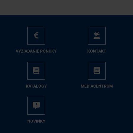
VY­ŽIA­DA­NIE PO­NU­KY
KON­TAKT
KA­TA­LÓ­GY
ME­DIA­CEN­TRUM
NO­VIN­KY