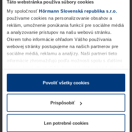
Táto webstránka používa súbory cookies
My spoločnosť
Hörmann Slovenská republika s.r.o.
používame cookies na personalizovanie obsahov a
reklám, umožnenie ponúkania funkcií pre sociálne médiá
a analyzovanie prístupov na našu webovú stránku.
Okrem toho informácie ohľadom Vášho používania
webovej stránky postupujeme na našich partnerov pre
sociálne médiá, reklamu a analýzy. Naši partneri tieto
informácie zhromažďujú podľa možnosti spolu s ďalšími
údajmi, ktoré ste im dali k dispozícii alebo ste ich zbierali
v rámci Vášho využívania služieb.
Z právneho hľadiska môžeme cookies ukladať na Vašom
Povoliť všetky cookies
zariadení, keď sú tieto bezpodmienečne potrebné na
prevádzku tejto stránky. Pre všetky ostatné typy cookie
Prispôsobiť
potrebujeme Vaše povolenie. Vaše povolenie môžete
kedykoľvek zmeniť alebo odvolať vo vysvetlení cookie
na stránke
Vyhlásenie o ochrane osobných údajov
Len potrebné cookies
našej webovej stránky.