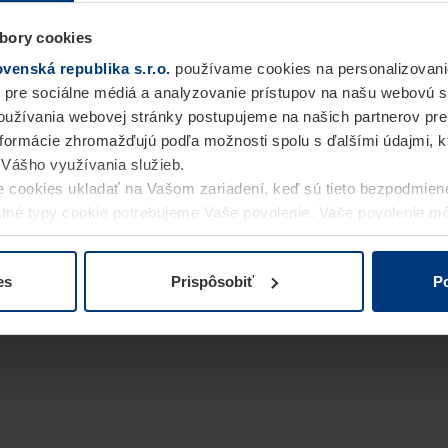
bory cookies
enská republika s.r.o.
používame cookies na personalizovani
 pre sociálne médiá a analyzovanie prístupov na našu webovú 
užívania webovej stránky postupujeme na našich partnerov pre
informácie zhromažďujú podľa možnosti spolu s ďalšími údajmi, kto
i Vášho využívania služieb.
 cookies ukladať na Vašom zariadení, keď sú tieto bezpodmien
statné typy cookie potrebujeme Vaše povolenie. Vaše povolenie 
cookie na stránke
Vyhlásenie o ochrane osobných údajov
naše
es
Prispôsobiť
Po