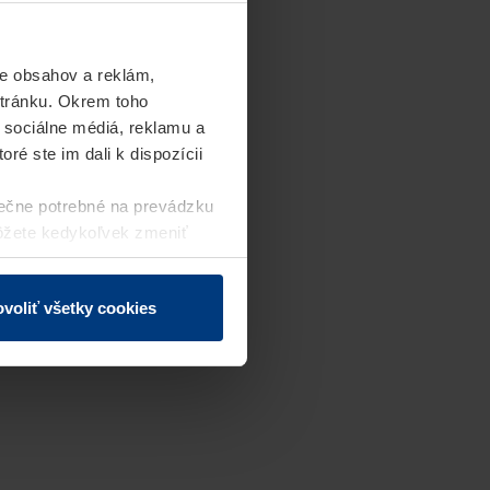
e obsahov a reklám,
stránku. Okrem toho
 sociálne médiá, reklamu a
ré ste im dali k dispozícii
ečne potrebné na prevádzku
môžete kedykoľvek zmeniť
j webovej stránky.
voliť všetky cookies