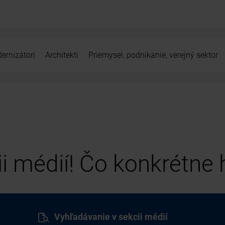
ernizátori
Architekti
Priemysel, podnikanie, verejný sektor
cii médií! Čo konkrétne
Vyhľadávanie v sekcii médií