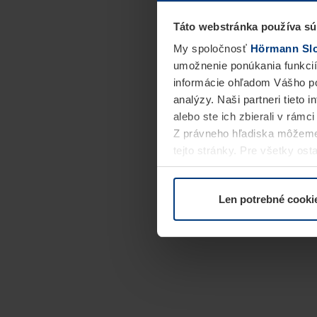
Táto webstránka používa sú
My spoločnosť
Hörmann Slov
umožnenie ponúkania funkcií
informácie ohľadom Vášho po
analýzy. Naši partneri tieto 
alebo ste ich zbierali v rámc
Z právneho hľadiska môžeme
tejto stránky. Pre všetky o
alebo odvolať vo vysvetlení 
Len potrebné cooki