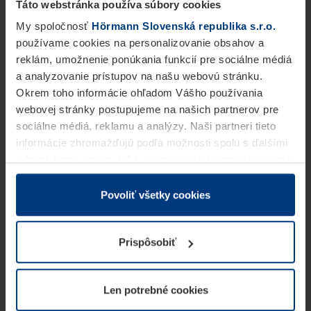
Táto webstránka používa súbory cookies
My spoločnosť
Hörmann Slovenská republika s.r.o.
používame cookies na personalizovanie obsahov a
reklám, umožnenie ponúkania funkcií pre sociálne médiá
a analyzovanie prístupov na našu webovú stránku.
Okrem toho informácie ohľadom Vášho používania
webovej stránky postupujeme na našich partnerov pre
sociálne médiá, reklamu a analýzy. Naši partneri tieto
informácie zhromažďujú podľa možnosti spolu s ďalšími
údajmi, ktoré ste im dali k dispozícii alebo ste ich zbierali
v rámci Vášho využívania služieb.
Z právneho hľadiska môžeme cookies ukladať na Vašom
Povoliť všetky cookies
zariadení, keď sú tieto bezpodmienečne potrebné na
prevádzku tejto stránky. Pre všetky ostatné typy cookie
Prispôsobiť
potrebujeme Vaše povolenie. Vaše povolenie môžete
kedykoľvek zmeniť alebo odvolať vo vysvetlení cookie
na stránke
Vyhlásenie o ochrane osobných údajov
Len potrebné cookies
našej webovej stránky.