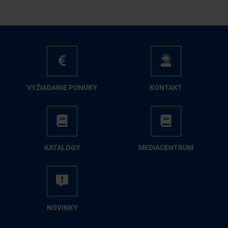
VY­ŽIA­DA­NIE PO­NU­KY
KON­TAKT
KA­TA­LÓ­GY
ME­DIA­CEN­TRUM
NO­VIN­KY