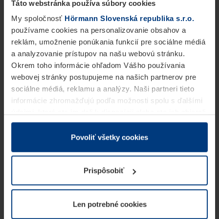
Táto webstránka používa súbory cookies
My spoločnosť
Hörmann Slovenská republika s.r.o.
používame cookies na personalizovanie obsahov a
reklám, umožnenie ponúkania funkcií pre sociálne médiá
a analyzovanie prístupov na našu webovú stránku.
Okrem toho informácie ohľadom Vášho používania
webovej stránky postupujeme na našich partnerov pre
sociálne médiá, reklamu a analýzy. Naši partneri tieto
informácie zhromažďujú podľa možnosti spolu s ďalšími
údajmi, ktoré ste im dali k dispozícii alebo ste ich zbierali
v rámci Vášho využívania služieb.
Z právneho hľadiska môžeme cookies ukladať na Vašom
Povoliť všetky cookies
zariadení, keď sú tieto bezpodmienečne potrebné na
prevádzku tejto stránky. Pre všetky ostatné typy cookie
Prispôsobiť
potrebujeme Vaše povolenie. Vaše povolenie môžete
kedykoľvek zmeniť alebo odvolať vo vysvetlení cookie
na stránke
Vyhlásenie o ochrane osobných údajov
Len potrebné cookies
našej webovej stránky.