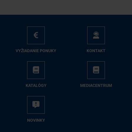
VY­ŽIA­DA­NIE PO­NU­KY
KON­TAKT
KA­TA­LÓ­GY
ME­DIA­CEN­TRUM
NO­VIN­KY