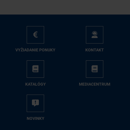
VY­ŽIA­DA­NIE PO­NU­KY
KON­TAKT
KA­TA­LÓ­GY
ME­DIA­CEN­TRUM
NO­VIN­KY