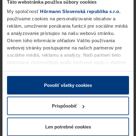
Táto webstránka používa súbory cookies
My spoločnosť
Hörmann Slovenská republika s.r.o.
používame cookies na personalizovanie obsahov a
reklám, umožnenie ponúkania funkcií pre sociálne médiá
a analyzovanie prístupov na našu webovú stránku.
Okrem toho informácie ohľadom Vášho používania
webovej stránky postupujeme na našich partnerov pre
sociálne médiá, reklamu a analýzy. Naši partneri tieto
informácie zhromažďujú podľa možnosti spolu s ďalšími
údajmi, ktoré ste im dali k dispozícii alebo ste ich zbierali
v rámci Vášho využívania služieb.
Z právneho hľadiska môžeme cookies ukladať na Vašom
Povoliť všetky cookies
zariadení, keď sú tieto bezpodmienečne potrebné na
prevádzku tejto stránky. Pre všetky ostatné typy cookie
Prispôsobiť
potrebujeme Vaše povolenie. Vaše povolenie môžete
kedykoľvek zmeniť alebo odvolať vo vysvetlení cookie
na stránke
Vyhlásenie o ochrane osobných údajov
Len potrebné cookies
našej webovej stránky.