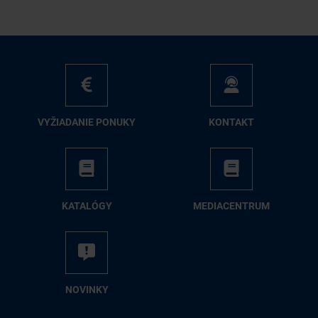
VY­ŽIA­DA­NIE PO­NU­KY
KON­TAKT
KA­TA­LÓ­GY
ME­DIA­CEN­TRUM
NO­VIN­KY