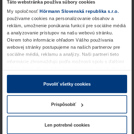
Táto webstránka používa súbory cookies
My spoločnosť
Hörmann Slovenská republika s.r.o.
používame cookies na personalizovanie obsahov a
reklám, umožnenie ponúkania funkcií pre sociálne médiá
a analyzovanie prístupov na našu webovú stránku.
Okrem toho informácie ohľadom Vášho používania
webovej stránky postupujeme na našich partnerov pre
sociálne médiá, reklamu a analýzy. Naši partneri tieto
informácie zhromažďujú podľa možnosti spolu s ďalšími
údajmi, ktoré ste im dali k dispozícii alebo ste ich zbierali
v rámci Vášho využívania služieb.
Z právneho hľadiska môžeme cookies ukladať na Vašom
Povoliť všetky cookies
zariadení, keď sú tieto bezpodmienečne potrebné na
prevádzku tejto stránky. Pre všetky ostatné typy cookie
Prispôsobiť
potrebujeme Vaše povolenie. Vaše povolenie môžete
kedykoľvek zmeniť alebo odvolať vo vysvetlení cookie
na stránke
Vyhlásenie o ochrane osobných údajov
Len potrebné cookies
našej webovej stránky.