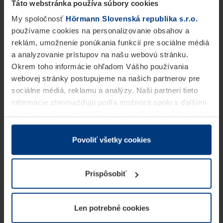
Táto webstránka používa súbory cookies
My spoločnosť
Hörmann Slovenská republika s.r.o.
používame cookies na personalizovanie obsahov a
reklám, umožnenie ponúkania funkcií pre sociálne médiá
a analyzovanie prístupov na našu webovú stránku.
Okrem toho informácie ohľadom Vášho používania
webovej stránky postupujeme na našich partnerov pre
sociálne médiá, reklamu a analýzy. Naši partneri tieto
informácie zhromažďujú podľa možnosti spolu s ďalšími
údajmi, ktoré ste im dali k dispozícii alebo ste ich zbierali
v rámci Vášho využívania služieb.
Z právneho hľadiska môžeme cookies ukladať na Vašom
Povoliť všetky cookies
zariadení, keď sú tieto bezpodmienečne potrebné na
prevádzku tejto stránky. Pre všetky ostatné typy cookie
Prispôsobiť
potrebujeme Vaše povolenie. Vaše povolenie môžete
kedykoľvek zmeniť alebo odvolať vo vysvetlení cookie
na stránke
Vyhlásenie o ochrane osobných údajov
Len potrebné cookies
našej webovej stránky.