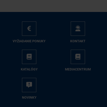
VY­ŽIA­DA­NIE PO­NU­KY
KON­TAKT
KA­TA­LÓ­GY
ME­DIA­CEN­TRUM
NO­VIN­KY