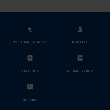
VY­ŽIA­DA­NIE PO­NU­KY
KON­TAKT
KA­TA­LÓ­GY
ME­DIA­CEN­TRUM
NO­VIN­KY