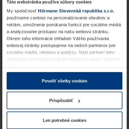
Táto webstránka používa súbory cookies
My spoločnosť
Hörmann Slovenská republika s.r.o.
používame cookies na personalizovanie obsahov a
reklám, umožnenie ponúkania funkcií pre sociálne médiá
a analyzovanie prístupov na našu webovú stránku.
Okrem toho informácie ohľadom Vášho používania
webovej stránky postupujeme na našich partnerov pre
sociálne médiá, reklamu a analýzy. Naši partneri tieto
informácie zhromažďujú podľa možnosti spolu s ďalšími
údajmi, ktoré ste im dali k dispozícii alebo ste ich zbierali
v rámci Vášho využívania služieb.
Z právneho hľadiska môžeme cookies ukladať na Vašom
Povoliť všetky cookies
zariadení, keď sú tieto bezpodmienečne potrebné na
prevádzku tejto stránky. Pre všetky ostatné typy cookie
Prispôsobiť
potrebujeme Vaše povolenie. Vaše povolenie môžete
kedykoľvek zmeniť alebo odvolať vo vysvetlení cookie
na stránke
Vyhlásenie o ochrane osobných údajov
Len potrebné cookies
našej webovej stránky.