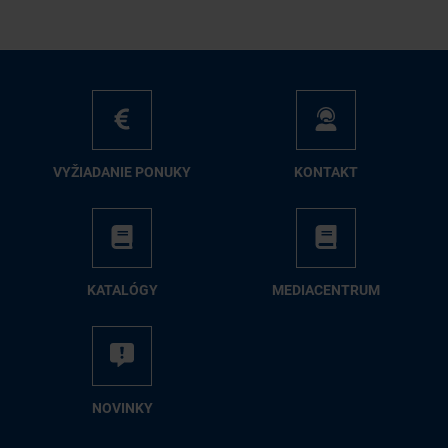
VY­ŽIA­DA­NIE PO­NU­KY
KON­TAKT
KA­TA­LÓ­GY
ME­DIA­CEN­TRUM
NO­VIN­KY