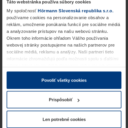
Táto webstránka používa súbory cookies
My spoločnosť
Hörmann Slovenská republika s.r.o.
používame cookies na personalizovanie obsahov a
reklám, umožnenie ponúkania funkcií pre sociálne médiá
a analyzovanie prístupov na našu webovú stránku.
Okrem toho informácie ohľadom Vášho používania
webovej stránky postupujeme na našich partnerov pre
sociálne médiá, reklamu a analýzy. Naši partneri tieto
informácie zhromažďujú podľa možnosti spolu s ďalšími
údajmi, ktoré ste im dali k dispozícii alebo ste ich zbierali
v rámci Vášho využívania služieb.
Z právneho hľadiska môžeme cookies ukladať na Vašom
Povoliť všetky cookies
zariadení, keď sú tieto bezpodmienečne potrebné na
prevádzku tejto stránky. Pre všetky ostatné typy cookie
Prispôsobiť
potrebujeme Vaše povolenie. Vaše povolenie môžete
kedykoľvek zmeniť alebo odvolať vo vysvetlení cookie
na stránke
Vyhlásenie o ochrane osobných údajov
Len potrebné cookies
našej webovej stránky.