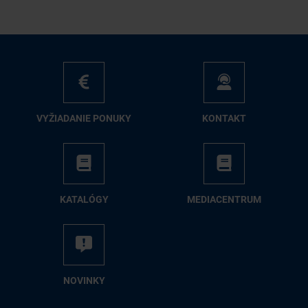
VY­ŽIA­DA­NIE PO­NU­KY
KON­TAKT
KA­TA­LÓ­GY
ME­DIA­CEN­TRUM
NO­VIN­KY