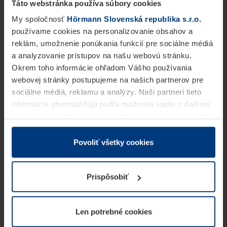
Táto webstránka používa súbory cookies
My spoločnosť
Hörmann Slovenská republika s.r.o.
používame cookies na personalizovanie obsahov a
reklám, umožnenie ponúkania funkcií pre sociálne médiá
a analyzovanie prístupov na našu webovú stránku.
Okrem toho informácie ohľadom Vášho používania
webovej stránky postupujeme na našich partnerov pre
sociálne médiá, reklamu a analýzy. Naši partneri tieto
informácie zhromažďujú podľa možnosti spolu s ďalšími
údajmi, ktoré ste im dali k dispozícii alebo ste ich zbierali
v rámci Vášho využívania služieb.
Z právneho hľadiska môžeme cookies ukladať na Vašom
Povoliť všetky cookies
zariadení, keď sú tieto bezpodmienečne potrebné na
prevádzku tejto stránky. Pre všetky ostatné typy cookie
Prispôsobiť
potrebujeme Vaše povolenie. Vaše povolenie môžete
kedykoľvek zmeniť alebo odvolať vo vysvetlení cookie
na stránke
Vyhlásenie o ochrane osobných údajov
Len potrebné cookies
našej webovej stránky.