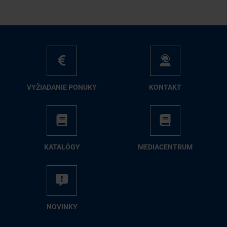
VY­ŽIA­DA­NIE PO­NU­KY
KON­TAKT
KA­TA­LÓ­GY
ME­DIA­CEN­TRUM
NO­VIN­KY