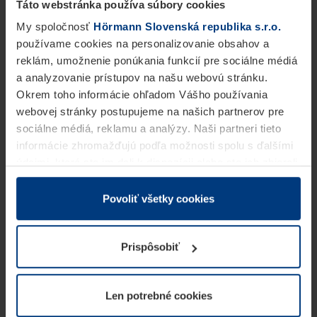
Táto webstránka používa súbory cookies
My spoločnosť
Hörmann Slovenská republika s.r.o.
používame cookies na personalizovanie obsahov a
reklám, umožnenie ponúkania funkcií pre sociálne médiá
a analyzovanie prístupov na našu webovú stránku.
Okrem toho informácie ohľadom Vášho používania
webovej stránky postupujeme na našich partnerov pre
sociálne médiá, reklamu a analýzy. Naši partneri tieto
informácie zhromažďujú podľa možnosti spolu s ďalšími
údajmi, ktoré ste im dali k dispozícii alebo ste ich zbierali
v rámci Vášho využívania služieb.
Z právneho hľadiska môžeme cookies ukladať na Vašom
Povoliť všetky cookies
zariadení, keď sú tieto bezpodmienečne potrebné na
prevádzku tejto stránky. Pre všetky ostatné typy cookie
Prispôsobiť
potrebujeme Vaše povolenie. Vaše povolenie môžete
kedykoľvek zmeniť alebo odvolať vo vysvetlení cookie
na stránke
Vyhlásenie o ochrane osobných údajov
Len potrebné cookies
našej webovej stránky.