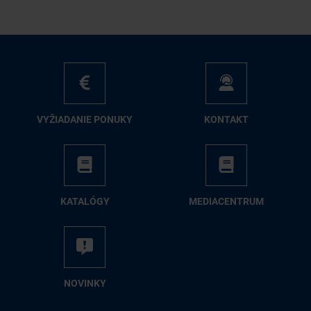
VY­ŽIA­DA­NIE PO­NU­KY
KON­TAKT
KA­TA­LÓ­GY
ME­DIA­CEN­TRUM
NO­VIN­KY