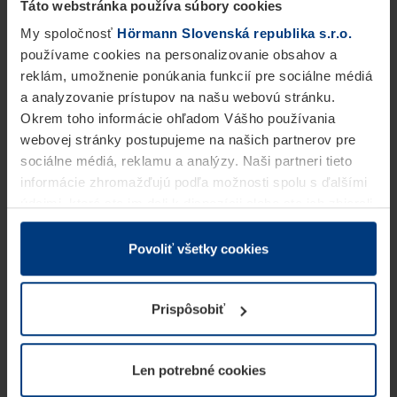
Táto webstránka používa súbory cookies
My spoločnosť
Hörmann Slovenská republika s.r.o.
používame cookies na personalizovanie obsahov a
reklám, umožnenie ponúkania funkcií pre sociálne médiá
a analyzovanie prístupov na našu webovú stránku.
Okrem toho informácie ohľadom Vášho používania
webovej stránky postupujeme na našich partnerov pre
sociálne médiá, reklamu a analýzy. Naši partneri tieto
informácie zhromažďujú podľa možnosti spolu s ďalšími
údajmi, ktoré ste im dali k dispozícii alebo ste ich zbierali
v rámci Vášho využívania služieb.
Z právneho hľadiska môžeme cookies ukladať na Vašom
Povoliť všetky cookies
zariadení, keď sú tieto bezpodmienečne potrebné na
prevádzku tejto stránky. Pre všetky ostatné typy cookie
Prispôsobiť
potrebujeme Vaše povolenie. Vaše povolenie môžete
kedykoľvek zmeniť alebo odvolať vo vysvetlení cookie
na stránke
Vyhlásenie o ochrane osobných údajov
Len potrebné cookies
našej webovej stránky.