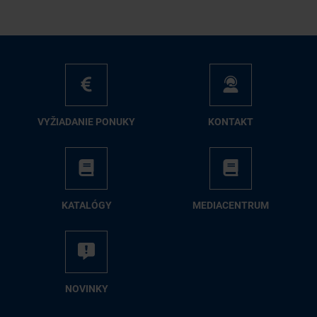
VY­ŽIA­DA­NIE PO­NU­KY
KON­TAKT
KA­TA­LÓ­GY
ME­DIA­CEN­TRUM
NO­VIN­KY