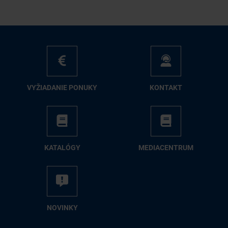
VY­ŽIA­DA­NIE PO­NU­KY
KON­TAKT
KA­TA­LÓ­GY
ME­DIA­CEN­TRUM
NO­VIN­KY