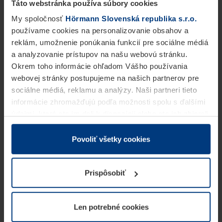
Táto webstránka používa súbory cookies
My spoločnosť
Hörmann Slovenská republika s.r.o.
používame cookies na personalizovanie obsahov a
reklám, umožnenie ponúkania funkcií pre sociálne médiá
a analyzovanie prístupov na našu webovú stránku.
Okrem toho informácie ohľadom Vášho používania
webovej stránky postupujeme na našich partnerov pre
sociálne médiá, reklamu a analýzy. Naši partneri tieto
informácie zhromažďujú podľa možnosti spolu s ďalšími
údajmi, ktoré ste im dali k dispozícii alebo ste ich zbierali
v rámci Vášho využívania služieb.
Z právneho hľadiska môžeme cookies ukladať na Vašom
Povoliť všetky cookies
zariadení, keď sú tieto bezpodmienečne potrebné na
prevádzku tejto stránky. Pre všetky ostatné typy cookie
Prispôsobiť
potrebujeme Vaše povolenie. Vaše povolenie môžete
kedykoľvek zmeniť alebo odvolať vo vysvetlení cookie
na stránke
Vyhlásenie o ochrane osobných údajov
Len potrebné cookies
našej webovej stránky.