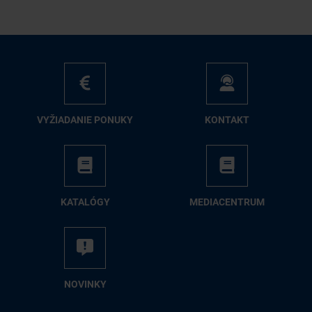
VY­ŽIA­DA­NIE PO­NU­KY
KON­TAKT
KA­TA­LÓ­GY
ME­DIA­CEN­TRUM
NO­VIN­KY