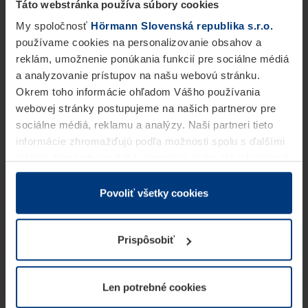
Táto webstránka používa súbory cookies
My spoločnosť
Hörmann Slovenská republika s.r.o.
používame cookies na personalizovanie obsahov a
reklám, umožnenie ponúkania funkcií pre sociálne médiá
a analyzovanie prístupov na našu webovú stránku.
Okrem toho informácie ohľadom Vášho používania
webovej stránky postupujeme na našich partnerov pre
sociálne médiá, reklamu a analýzy. Naši partneri tieto
informácie zhromažďujú podľa možnosti spolu s ďalšími
údajmi, ktoré ste im dali k dispozícii alebo ste ich zbierali
v rámci Vášho využívania služieb.
Z právneho hľadiska môžeme cookies ukladať na Vašom
Povoliť všetky cookies
zariadení, keď sú tieto bezpodmienečne potrebné na
prevádzku tejto stránky. Pre všetky ostatné typy cookie
Prispôsobiť
potrebujeme Vaše povolenie. Vaše povolenie môžete
kedykoľvek zmeniť alebo odvolať vo vysvetlení cookie
na stránke
Vyhlásenie o ochrane osobných údajov
Len potrebné cookies
našej webovej stránky.