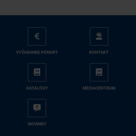
VY­ŽIA­DA­NIE PO­NU­KY
KON­TAKT
KA­TA­LÓ­GY
ME­DIA­CEN­TRUM
NO­VIN­KY