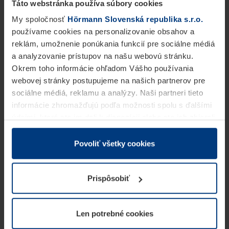
Táto webstránka používa súbory cookies
My spoločnosť
Hörmann Slovenská republika s.r.o.
používame cookies na personalizovanie obsahov a
reklám, umožnenie ponúkania funkcií pre sociálne médiá
a analyzovanie prístupov na našu webovú stránku.
Okrem toho informácie ohľadom Vášho používania
webovej stránky postupujeme na našich partnerov pre
sociálne médiá, reklamu a analýzy. Naši partneri tieto
informácie zhromažďujú podľa možnosti spolu s ďalšími
údajmi, ktoré ste im dali k dispozícii alebo ste ich zbierali
v rámci Vášho využívania služieb.
Z právneho hľadiska môžeme cookies ukladať na Vašom
Povoliť všetky cookies
zariadení, keď sú tieto bezpodmienečne potrebné na
prevádzku tejto stránky. Pre všetky ostatné typy cookie
Prispôsobiť
potrebujeme Vaše povolenie. Vaše povolenie môžete
kedykoľvek zmeniť alebo odvolať vo vysvetlení cookie
na stránke
Vyhlásenie o ochrane osobných údajov
Len potrebné cookies
našej webovej stránky.