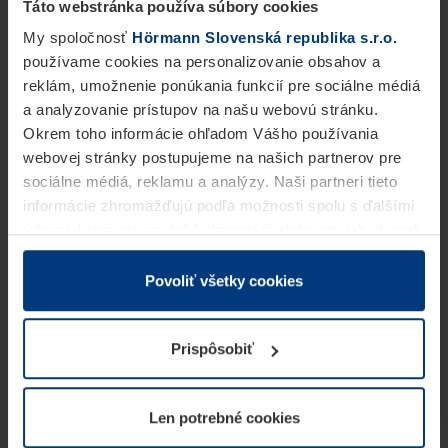
Táto webstránka používa súbory cookies
My spoločnosť
Hörmann Slovenská republika s.r.o.
používame cookies na personalizovanie obsahov a
reklám, umožnenie ponúkania funkcií pre sociálne médiá
a analyzovanie prístupov na našu webovú stránku.
Okrem toho informácie ohľadom Vášho používania
webovej stránky postupujeme na našich partnerov pre
sociálne médiá, reklamu a analýzy. Naši partneri tieto
informácie zhromažďujú podľa možnosti spolu s ďalšími
údajmi, ktoré ste im dali k dispozícii alebo ste ich zbierali
v rámci Vášho využívania služieb.
Z právneho hľadiska môžeme cookies ukladať na Vašom
Povoliť všetky cookies
zariadení, keď sú tieto bezpodmienečne potrebné na
prevádzku tejto stránky. Pre všetky ostatné typy cookie
Prispôsobiť
potrebujeme Vaše povolenie. Vaše povolenie môžete
kedykoľvek zmeniť alebo odvolať vo vysvetlení cookie
na stránke
Vyhlásenie o ochrane osobných údajov
Len potrebné cookies
našej webovej stránky.