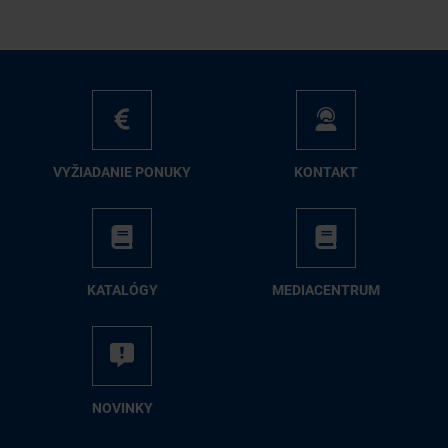
VY­ŽIA­DA­NIE PO­NU­KY
KON­TAKT
KA­TA­LÓ­GY
ME­DIA­CEN­TRUM
NO­VIN­KY