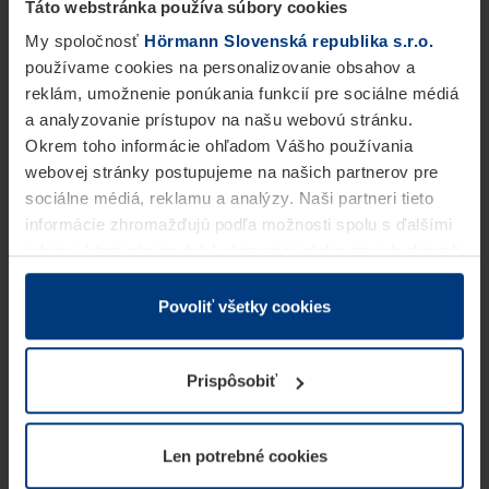
Táto webstránka používa súbory cookies
My spoločnosť
Hörmann Slovenská republika s.r.o.
používame cookies na personalizovanie obsahov a
reklám, umožnenie ponúkania funkcií pre sociálne médiá
a analyzovanie prístupov na našu webovú stránku.
Okrem toho informácie ohľadom Vášho používania
webovej stránky postupujeme na našich partnerov pre
sociálne médiá, reklamu a analýzy. Naši partneri tieto
informácie zhromažďujú podľa možnosti spolu s ďalšími
údajmi, ktoré ste im dali k dispozícii alebo ste ich zbierali
v rámci Vášho využívania služieb.
Z právneho hľadiska môžeme cookies ukladať na Vašom
Povoliť všetky cookies
zariadení, keď sú tieto bezpodmienečne potrebné na
prevádzku tejto stránky. Pre všetky ostatné typy cookie
Prispôsobiť
potrebujeme Vaše povolenie. Vaše povolenie môžete
kedykoľvek zmeniť alebo odvolať vo vysvetlení cookie
na stránke
Vyhlásenie o ochrane osobných údajov
Len potrebné cookies
našej webovej stránky.