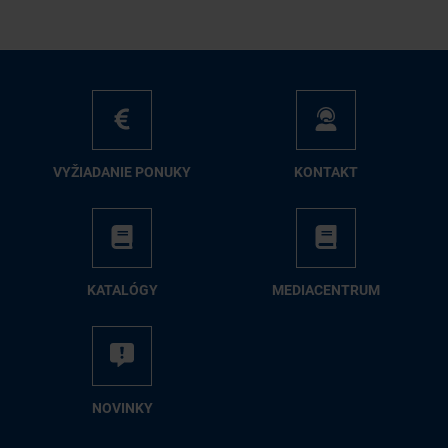
VY­ŽIA­DA­NIE PO­NU­KY
KON­TAKT
KA­TA­LÓ­GY
ME­DIA­CEN­TRUM
NO­VIN­KY