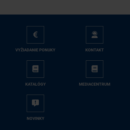
VY­ŽIA­DA­NIE PO­NU­KY
KON­TAKT
KA­TA­LÓ­GY
ME­DIA­CEN­TRUM
NO­VIN­KY