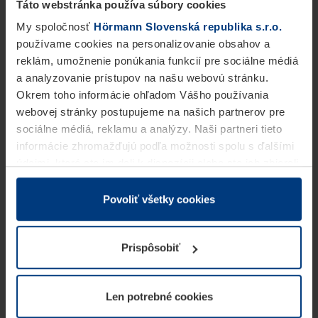
Táto webstránka používa súbory cookies
My spoločnosť
Hörmann Slovenská republika s.r.o.
používame cookies na personalizovanie obsahov a
reklám, umožnenie ponúkania funkcií pre sociálne médiá
a analyzovanie prístupov na našu webovú stránku.
Okrem toho informácie ohľadom Vášho používania
webovej stránky postupujeme na našich partnerov pre
sociálne médiá, reklamu a analýzy. Naši partneri tieto
informácie zhromažďujú podľa možnosti spolu s ďalšími
údajmi, ktoré ste im dali k dispozícii alebo ste ich zbierali
v rámci Vášho využívania služieb.
Z právneho hľadiska môžeme cookies ukladať na Vašom
Povoliť všetky cookies
zariadení, keď sú tieto bezpodmienečne potrebné na
prevádzku tejto stránky. Pre všetky ostatné typy cookie
Prispôsobiť
potrebujeme Vaše povolenie. Vaše povolenie môžete
kedykoľvek zmeniť alebo odvolať vo vysvetlení cookie
na stránke
Vyhlásenie o ochrane osobných údajov
Len potrebné cookies
našej webovej stránky.