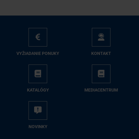
VY­ŽIA­DA­NIE PO­NU­KY
KON­TAKT
KA­TA­LÓ­GY
ME­DIA­CEN­TRUM
NO­VIN­KY