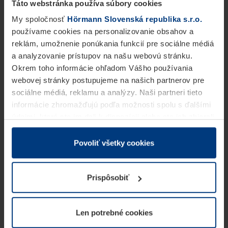
Táto webstránka používa súbory cookies
My spoločnosť
Hörmann Slovenská republika s.r.o.
používame cookies na personalizovanie obsahov a
reklám, umožnenie ponúkania funkcií pre sociálne médiá
a analyzovanie prístupov na našu webovú stránku.
Okrem toho informácie ohľadom Vášho používania
webovej stránky postupujeme na našich partnerov pre
sociálne médiá, reklamu a analýzy. Naši partneri tieto
informácie zhromažďujú podľa možnosti spolu s ďalšími
údajmi, ktoré ste im dali k dispozícii alebo ste ich zbierali
v rámci Vášho využívania služieb.
Z právneho hľadiska môžeme cookies ukladať na Vašom
Povoliť všetky cookies
zariadení, keď sú tieto bezpodmienečne potrebné na
prevádzku tejto stránky. Pre všetky ostatné typy cookie
Prispôsobiť
potrebujeme Vaše povolenie. Vaše povolenie môžete
kedykoľvek zmeniť alebo odvolať vo vysvetlení cookie
na stránke
Vyhlásenie o ochrane osobných údajov
Len potrebné cookies
našej webovej stránky.