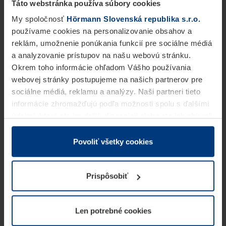
Táto webstránka používa súbory cookies
My spoločnosť
Hörmann Slovenská republika s.r.o.
používame cookies na personalizovanie obsahov a
reklám, umožnenie ponúkania funkcií pre sociálne médiá
a analyzovanie prístupov na našu webovú stránku.
Okrem toho informácie ohľadom Vášho používania
webovej stránky postupujeme na našich partnerov pre
sociálne médiá, reklamu a analýzy. Naši partneri tieto
informácie zhromažďujú podľa možnosti spolu s ďalšími
údajmi, ktoré ste im dali k dispozícii alebo ste ich zbierali
v rámci Vášho využívania služieb.
Z právneho hľadiska môžeme cookies ukladať na Vašom
Povoliť všetky cookies
zariadení, keď sú tieto bezpodmienečne potrebné na
prevádzku tejto stránky. Pre všetky ostatné typy cookie
Prispôsobiť
potrebujeme Vaše povolenie. Vaše povolenie môžete
kedykoľvek zmeniť alebo odvolať vo vysvetlení cookie
na stránke
Vyhlásenie o ochrane osobných údajov
Len potrebné cookies
našej webovej stránky.