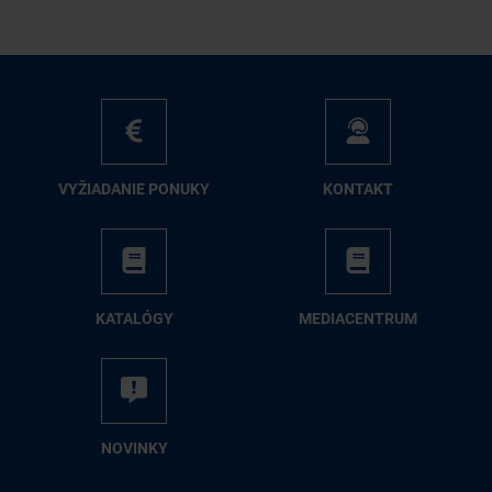
VY­ŽIA­DA­NIE PO­NU­KY
KON­TAKT
KA­TA­LÓ­GY
ME­DIA­CEN­TRUM
NO­VIN­KY