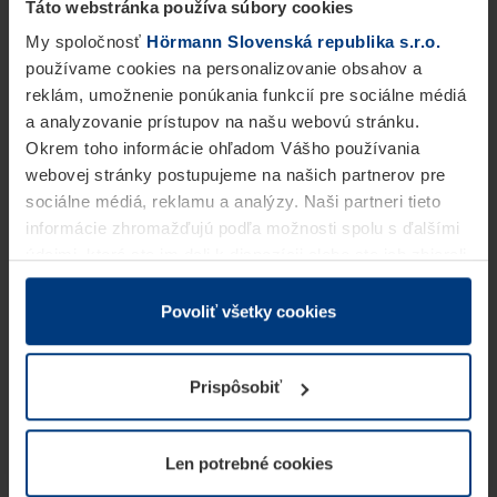
Táto webstránka používa súbory cookies
My spoločnosť
Hörmann Slovenská republika s.r.o.
používame cookies na personalizovanie obsahov a
reklám, umožnenie ponúkania funkcií pre sociálne médiá
a analyzovanie prístupov na našu webovú stránku.
Okrem toho informácie ohľadom Vášho používania
webovej stránky postupujeme na našich partnerov pre
sociálne médiá, reklamu a analýzy. Naši partneri tieto
informácie zhromažďujú podľa možnosti spolu s ďalšími
údajmi, ktoré ste im dali k dispozícii alebo ste ich zbierali
v rámci Vášho využívania služieb.
Z právneho hľadiska môžeme cookies ukladať na Vašom
Povoliť všetky cookies
zariadení, keď sú tieto bezpodmienečne potrebné na
prevádzku tejto stránky. Pre všetky ostatné typy cookie
Prispôsobiť
potrebujeme Vaše povolenie. Vaše povolenie môžete
kedykoľvek zmeniť alebo odvolať vo vysvetlení cookie
na stránke
Vyhlásenie o ochrane osobných údajov
Len potrebné cookies
našej webovej stránky.