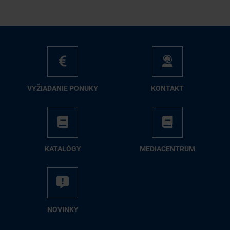
VY­ŽIA­DA­NIE PO­NU­KY
KON­TAKT
KA­TA­LÓ­GY
ME­DIA­CEN­TRUM
NO­VIN­KY