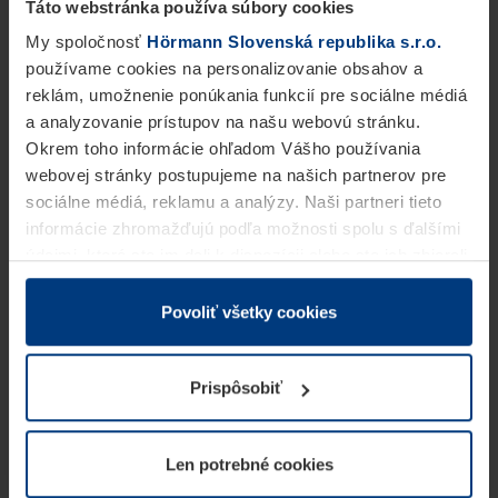
Táto webstránka používa súbory cookies
My spoločnosť
Hörmann Slovenská republika s.r.o.
používame cookies na personalizovanie obsahov a
reklám, umožnenie ponúkania funkcií pre sociálne médiá
a analyzovanie prístupov na našu webovú stránku.
Okrem toho informácie ohľadom Vášho používania
webovej stránky postupujeme na našich partnerov pre
sociálne médiá, reklamu a analýzy. Naši partneri tieto
informácie zhromažďujú podľa možnosti spolu s ďalšími
údajmi, ktoré ste im dali k dispozícii alebo ste ich zbierali
v rámci Vášho využívania služieb.
Z právneho hľadiska môžeme cookies ukladať na Vašom
Povoliť všetky cookies
zariadení, keď sú tieto bezpodmienečne potrebné na
prevádzku tejto stránky. Pre všetky ostatné typy cookie
Prispôsobiť
potrebujeme Vaše povolenie. Vaše povolenie môžete
kedykoľvek zmeniť alebo odvolať vo vysvetlení cookie
na stránke
Vyhlásenie o ochrane osobných údajov
Len potrebné cookies
našej webovej stránky.