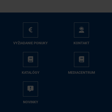
VY­ŽIA­DA­NIE PO­NU­KY
KON­TAKT
KA­TA­LÓ­GY
ME­DIA­CEN­TRUM
NO­VIN­KY