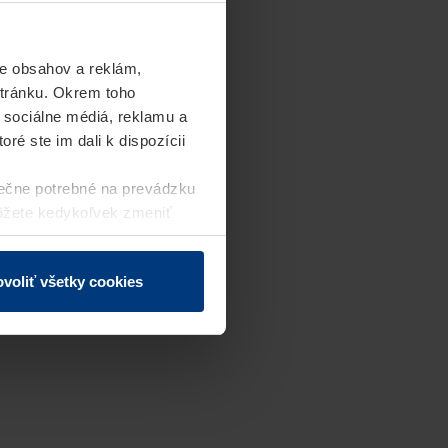
e obsahov a reklám,
stránku. Okrem toho
 sociálne médiá, reklamu a
ré ste im dali k dispozícii
ečne potrebné na prevádzku
môžete kedykoľvek zmeniť
j webovej stránky.
voliť všetky cookies