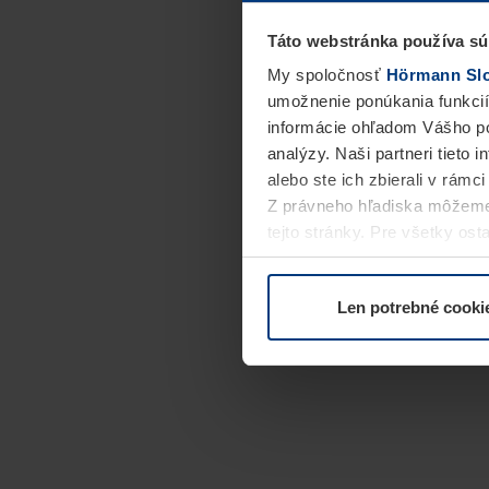
Táto webstránka používa sú
My spoločnosť
Hörmann Slov
umožnenie ponúkania funkcií
informácie ohľadom Vášho po
analýzy. Naši partneri tieto 
alebo ste ich zbierali v rámc
Z právneho hľadiska môžeme
tejto stránky. Pre všetky o
alebo odvolať vo vysvetlení 
Len potrebné cooki