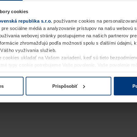
bory cookies
enská republika s.r.o.
používame cookies na personalizovani
 pre sociálne médiá a analyzovanie prístupov na našu webovú 
užívania webovej stránky postupujeme na našich partnerov pre
informácie zhromažďujú podľa možnosti spolu s ďalšími údajmi, kto
i Vášho využívania služieb.
 cookies ukladať na Vašom zariadení, keď sú tieto bezpodmien
statné typy cookie potrebujeme Vaše povolenie. Vaše povolenie 
cookie na stránke
Vyhlásenie o ochrane osobných údajov
naše
es
Prispôsobiť
Po