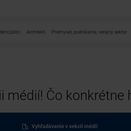
ernizátori
Architekti
Priemysel, podnikanie, verejný sektor
cii médií! Čo konkrétne
Vyhľadávanie v sekcii médií