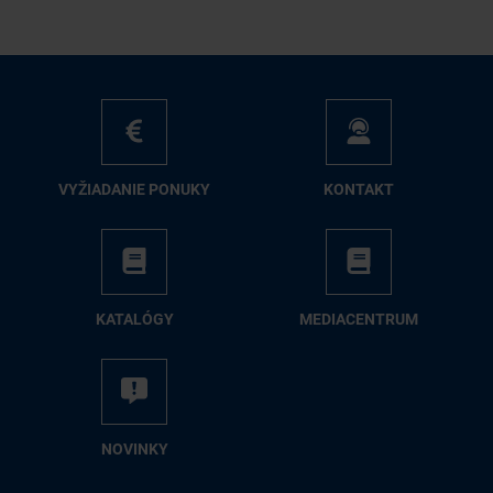
VY­ŽIA­DA­NIE PO­NU­KY
KON­TAKT
KA­TA­LÓ­GY
ME­DIA­CEN­TRUM
NO­VIN­KY