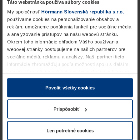
Táto webstránka používa súbory cookies
My spoločnosť
Hörmann Slovenská republika s.r.o.
používame cookies na personalizovanie obsahov a
reklám, umožnenie ponúkania funkcií pre sociálne médiá
a analyzovanie prístupov na našu webovú stránku.
Okrem toho informácie ohľadom Vášho používania
webovej stránky postupujeme na našich partnerov pre
sociálne médiá, reklamu a analýzy. Naši partneri tieto
informácie zhromažďujú podľa možnosti spolu s ďalšími
údajmi, ktoré ste im dali k dispozícii alebo ste ich zbierali
v rámci Vášho využívania služieb.
Z právneho hľadiska môžeme cookies ukladať na Vašom
Povoliť všetky cookies
zariadení, keď sú tieto bezpodmienečne potrebné na
prevádzku tejto stránky. Pre všetky ostatné typy cookie
Prispôsobiť
potrebujeme Vaše povolenie. Vaše povolenie môžete
kedykoľvek zmeniť alebo odvolať vo vysvetlení cookie
na stránke
Vyhlásenie o ochrane osobných údajov
Len potrebné cookies
našej webovej stránky.