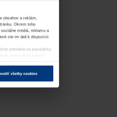
e obsahov a reklám,
stránku. Okrem toho
 sociálne médiá, reklamu a
ré ste im dali k dispozícii
ečne potrebné na prevádzku
môžete kedykoľvek zmeniť
j webovej stránky.
voliť všetky cookies