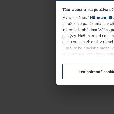
Táto webstránka používa sú
My spoločnosť
Hörmann Slov
umožnenie ponúkania funkcií
informácie ohľadom Vášho po
analýzy. Naši partneri tieto 
alebo ste ich zbierali v rámc
Z právneho hľadiska môžeme
tejto stránky. Pre všetky o
alebo odvolať vo vysvetlení 
Len potrebné cooki