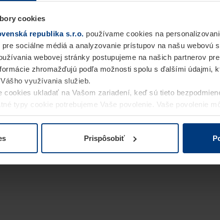
bory cookies
enská republika s.r.o.
používame cookies na personalizovani
 pre sociálne médiá a analyzovanie prístupov na našu webovú 
užívania webovej stránky postupujeme na našich partnerov pre
informácie zhromažďujú podľa možnosti spolu s ďalšími údajmi, kto
i Vášho využívania služieb.
 cookies ukladať na Vašom zariadení, keď sú tieto bezpodmien
statné typy cookie potrebujeme Vaše povolenie. Vaše povolenie 
cookie na stránke
Vyhlásenie o ochrane osobných údajov
naše
es
Prispôsobiť
Po