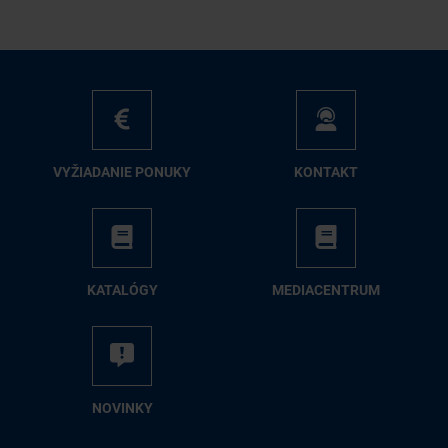
VY­ŽIA­DA­NIE PO­NU­KY
KON­TAKT
KA­TA­LÓ­GY
ME­DIA­CEN­TRUM
NO­VIN­KY