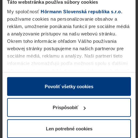
Táto webstránka používa súbory cookies
My spoločnosť
Hörmann Slovenská republika s.r.o.
používame cookies na personalizovanie obsahov a
reklám, umožnenie ponúkania funkcií pre sociálne médiá
a analyzovanie prístupov na našu webovú stránku.
Okrem toho informácie ohľadom Vášho používania
webovej stránky postupujeme na našich partnerov pre
sociálne médiá, reklamu a analýzy. Naši partneri tieto
informácie zhromažďujú podľa možnosti spolu s ďalšími
údajmi, ktoré ste im dali k dispozícii alebo ste ich zbierali
v rámci Vášho využívania služieb.
Z právneho hľadiska môžeme cookies ukladať na Vašom
Povoliť všetky cookies
zariadení, keď sú tieto bezpodmienečne potrebné na
prevádzku tejto stránky. Pre všetky ostatné typy cookie
Prispôsobiť
potrebujeme Vaše povolenie. Vaše povolenie môžete
kedykoľvek zmeniť alebo odvolať vo vysvetlení cookie
na stránke
Vyhlásenie o ochrane osobných údajov
Len potrebné cookies
našej webovej stránky.