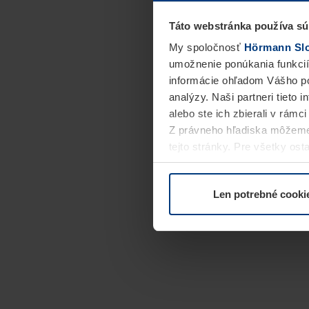
Táto webstránka používa sú
My spoločnosť
Hörmann Slov
umožnenie ponúkania funkcií
informácie ohľadom Vášho po
analýzy. Naši partneri tieto 
alebo ste ich zbierali v rámc
Z právneho hľadiska môžeme
tejto stránky. Pre všetky o
alebo odvolať vo vysvetlení 
Len potrebné cooki