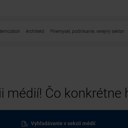
ernizátori
Architekti
Priemysel, podnikanie, verejný sektor
cii médií! Čo konkrétne
Vyhľadávanie v sekcii médií