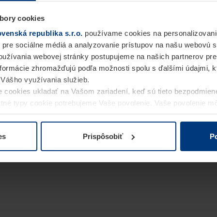
bory cookies
enská republika s.r.o.
používame cookies na personalizovani
 pre sociálne médiá a analyzovanie prístupov na našu webovú 
užívania webovej stránky postupujeme na našich partnerov pre
informácie zhromažďujú podľa možnosti spolu s ďalšími údajmi, kto
i Vášho využívania služieb.
 cookies ukladať na Vašom zariadení, keď sú tieto bezpodmien
statné typy cookie potrebujeme Vaše povolenie. Vaše povolenie 
cookie na stránke
Vyhlásenie o ochrane osobných údajov
naše
es
Prispôsobiť
Po