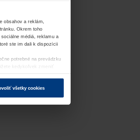
e obsahov a reklám,
stránku. Okrem toho
 sociálne médiá, reklamu a
ré ste im dali k dispozícii
ečne potrebné na prevádzku
môžete kedykoľvek zmeniť
j webovej stránky.
voliť všetky cookies