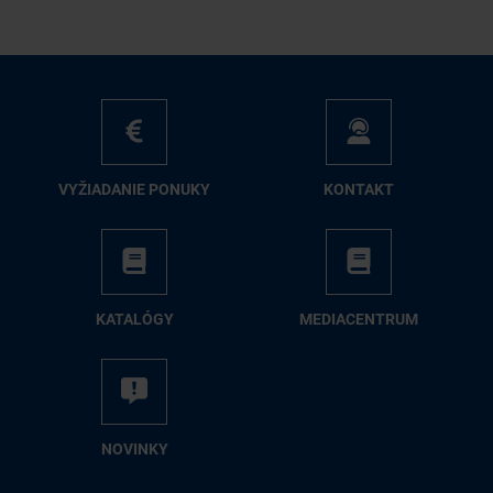
VY­ŽIA­DA­NIE PO­NU­KY
KON­TAKT
KA­TA­LÓ­GY
ME­DIA­CEN­TRUM
NO­VIN­KY