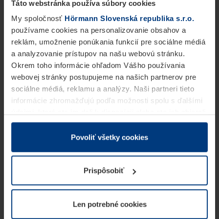
Táto webstránka používa súbory cookies
My spoločnosť
Hörmann Slovenská republika s.r.o.
používame cookies na personalizovanie obsahov a
reklám, umožnenie ponúkania funkcií pre sociálne médiá
a analyzovanie prístupov na našu webovú stránku.
Okrem toho informácie ohľadom Vášho používania
webovej stránky postupujeme na našich partnerov pre
sociálne médiá, reklamu a analýzy. Naši partneri tieto
informácie zhromažďujú podľa možnosti spolu s ďalšími
údajmi, ktoré ste im dali k dispozícii alebo ste ich zbierali
v rámci Vášho využívania služieb.
Z právneho hľadiska môžeme cookies ukladať na Vašom
Povoliť všetky cookies
zariadení, keď sú tieto bezpodmienečne potrebné na
prevádzku tejto stránky. Pre všetky ostatné typy cookie
Prispôsobiť
potrebujeme Vaše povolenie. Vaše povolenie môžete
kedykoľvek zmeniť alebo odvolať vo vysvetlení cookie
na stránke
Vyhlásenie o ochrane osobných údajov
Len potrebné cookies
našej webovej stránky.