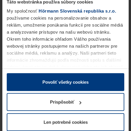
Táto webstránka používa súbory cookies
My spoločnosť
Hörmann Slovenská republika s.r.o.
používame cookies na personalizovanie obsahov a
reklám, umožnenie ponúkania funkcií pre sociálne médiá
a analyzovanie prístupov na našu webovú stránku.
Okrem toho informácie ohľadom Vášho používania
webovej stránky postupujeme na našich partnerov pre
sociálne médiá, reklamu a analýzy. Naši partneri tieto
informácie zhromažďujú podľa možnosti spolu s ďalšími
údajmi, ktoré ste im dali k dispozícii alebo ste ich zbierali
v rámci Vášho využívania služieb.
Z právneho hľadiska môžeme cookies ukladať na Vašom
Povoliť všetky cookies
zariadení, keď sú tieto bezpodmienečne potrebné na
prevádzku tejto stránky. Pre všetky ostatné typy cookie
Prispôsobiť
potrebujeme Vaše povolenie. Vaše povolenie môžete
kedykoľvek zmeniť alebo odvolať vo vysvetlení cookie
na stránke
Vyhlásenie o ochrane osobných údajov
Len potrebné cookies
našej webovej stránky.