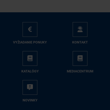
VY­ŽIA­DA­NIE PO­NU­KY
KON­TAKT
KA­TA­LÓ­GY
ME­DIA­CEN­TRUM
NO­VIN­KY