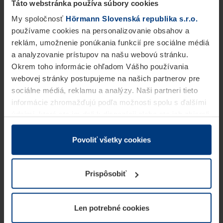
Táto webstránka používa súbory cookies
My spoločnosť
Hörmann Slovenská republika s.r.o.
používame cookies na personalizovanie obsahov a
reklám, umožnenie ponúkania funkcií pre sociálne médiá
a analyzovanie prístupov na našu webovú stránku.
Okrem toho informácie ohľadom Vášho používania
webovej stránky postupujeme na našich partnerov pre
sociálne médiá, reklamu a analýzy. Naši partneri tieto
informácie zhromažďujú podľa možnosti spolu s ďalšími
údajmi, ktoré ste im dali k dispozícii alebo ste ich zbierali
v rámci Vášho využívania služieb.
Z právneho hľadiska môžeme cookies ukladať na Vašom
Povoliť všetky cookies
zariadení, keď sú tieto bezpodmienečne potrebné na
prevádzku tejto stránky. Pre všetky ostatné typy cookie
Prispôsobiť
potrebujeme Vaše povolenie. Vaše povolenie môžete
kedykoľvek zmeniť alebo odvolať vo vysvetlení cookie
na stránke
Vyhlásenie o ochrane osobných údajov
Len potrebné cookies
našej webovej stránky.