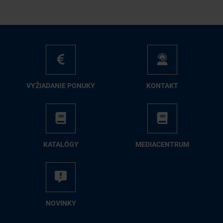
VY­ŽIA­DA­NIE PO­NU­KY
KON­TAKT
KA­TA­LÓ­GY
ME­DIA­CEN­TRUM
NO­VIN­KY